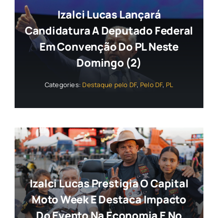
Izalci Lucas Lançará
Candidatura A Deputado Federal
Em Convenção Do PL Neste
Domingo (2)
Categories:
Destaque pelo DF
,
Pelo DF
,
PL
Izalci Lucas Prestigia O Capital
Moto Week E Destaca Impacto
Do Evento Na Economia E No