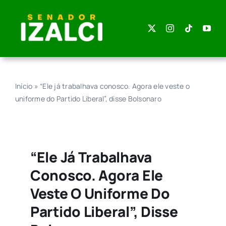
Skip
to
content
Início
»
“Ele já trabalhava conosco. Agora ele veste o
uniforme do Partido Liberal”, disse Bolsonaro
“Ele Já Trabalhava
Conosco. Agora Ele
Veste O Uniforme Do
Partido Liberal”, Disse