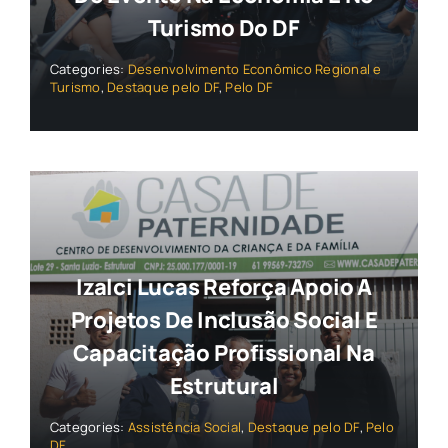
Turismo Do DF
Categories:
Desenvolvimento Econômico Regional e
Turismo
,
Destaque pelo DF
,
Pelo DF
Izalci Lucas Reforça Apoio A
Projetos De Inclusão Social E
Capacitação Profissional Na
Estrutural
Categories:
Assistência Social
,
Destaque pelo DF
,
Pelo
DF