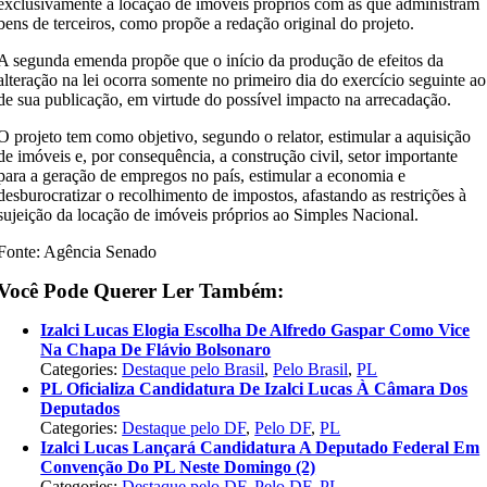
exclusivamente à locação de imóveis próprios com as que administram
bens de terceiros, como propõe a redação original do projeto.
A segunda emenda propõe que o início da produção de efeitos da
alteração na lei ocorra somente no primeiro dia do exercício seguinte ao
de sua publicação, em virtude do possível impacto na arrecadação.
O projeto tem como objetivo, segundo o relator, estimular a aquisição
de imóveis e, por consequência, a construção civil, setor importante
para a geração de empregos no país, estimular a economia e
desburocratizar o recolhimento de impostos, afastando as restrições à
sujeição da locação de imóveis próprios ao Simples Nacional.
Fonte: Agência Senado
Você Pode Querer Ler Também:
Izalci Lucas Elogia Escolha De Alfredo Gaspar Como Vice
Na Chapa De Flávio Bolsonaro
Categories:
Destaque pelo Brasil
,
Pelo Brasil
,
PL
PL Oficializa Candidatura De Izalci Lucas À Câmara Dos
Deputados
Categories:
Destaque pelo DF
,
Pelo DF
,
PL
Izalci Lucas Lançará Candidatura A Deputado Federal Em
Convenção Do PL Neste Domingo (2)
Categories:
Destaque pelo DF
,
Pelo DF
,
PL