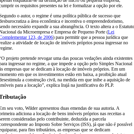
apenas enquadrar-se na definição de micro ou pequena empresa,
cumprir os requisitos presentes na lei e formalizar a opção por ele.
Segundo o autor, o regime é uma política pública de sucesso que
desburocratiza a área econômica e incentiva o empreendedorismo,
sendo necessário expandir a sua abrangência. O texto altera a o Estatut
Nacional da Microempresa e Empresa de Pequeno Porte (
Lei
Complementar 123, de 2006
) para permitir que a pessoa jurídica que
realize a atividade de locação de imóveis próprios possa ingressar no
regime.
“O projeto pretende revogar uma das poucas vedações ainda existentes
para ingressar no regime, a que impede a opção pelo Simples Nacional
às empresas que se dedicam à locação de imóveis próprios. Em um
momento em que os investimentos estão em baixa, a proibição atual
desestimula a construção civil, na medida em que inibe a aquisição de
imóveis para a locação”, explica Irajá na justificativa do PLP.
Tributação
Em seu voto, Wilder apresentou duas emendas de sua autoria. A
primeira adiciona a locação de bens imóveis próprios nas receitas a
serem consideradas pelo contribuinte, deduzida a parcela
correspondente ao Imposto Sobre Serviços (ISS), já que não é possível
equiparar, para fins tributários, as empresas que se dedicam