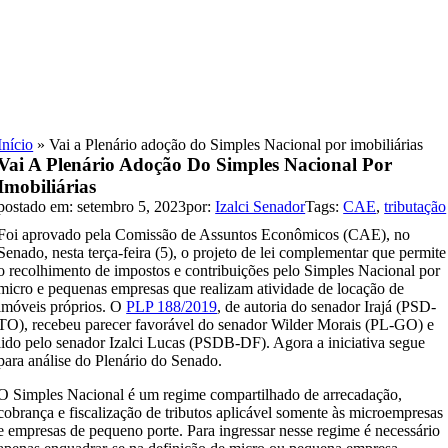
Skip
to
content
Início
»
Vai a Plenário adoção do Simples Nacional por imobiliárias
Vai A Plenário Adoção Do Simples Nacional Por
Imobiliárias
postado em: setembro 5, 2023
por:
Izalci Senador
Tags:
CAE
,
tributação
Foi aprovado pela Comissão de Assuntos Econômicos (CAE), no
Senado, nesta terça-feira (5), o projeto de lei complementar que permite
o recolhimento de impostos e contribuições pelo Simples Nacional por
micro e pequenas empresas que realizam atividade de locação de
imóveis próprios. O
PLP 188/2019
, de autoria do senador Irajá (PSD-
TO), recebeu parecer favorável do senador Wilder Morais (PL-GO) e
lido pelo senador Izalci Lucas (PSDB-DF). Agora a iniciativa segue
para análise do Plenário do Senado.
O Simples Nacional é um regime compartilhado de arrecadação,
cobrança e fiscalização de tributos aplicável somente às microempresas
e empresas de pequeno porte. Para ingressar nesse regime é necessário