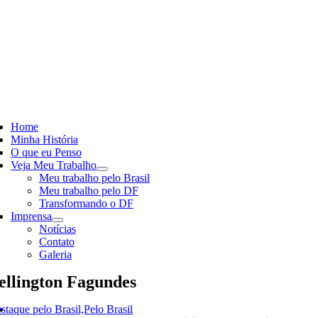
Skip
to
content
ggle
vigation
Home
Minha História
O que eu Penso
Veja Meu Trabalho
Meu trabalho pelo Brasil
Meu trabalho pelo DF
Transformando o DF
Imprensa
Notícias
Contato
Galeria
llington Fagundes
staque pelo Brasil,Pelo Brasil