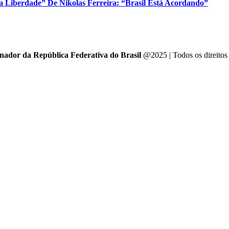
a Liberdade” De Nikolas Ferreira: “Brasil Está Acordando”
enador da República Federativa do Brasil
@2025 | Todos os direitos