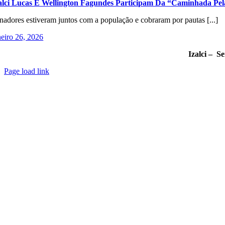
alci Lucas E Wellington Fagundes Participam Da “Caminhada Pel
nadores estiveram juntos com a população e cobraram por pautas [...]
neiro 26, 2026
Izalci – S
Page load link
Go
to
Top