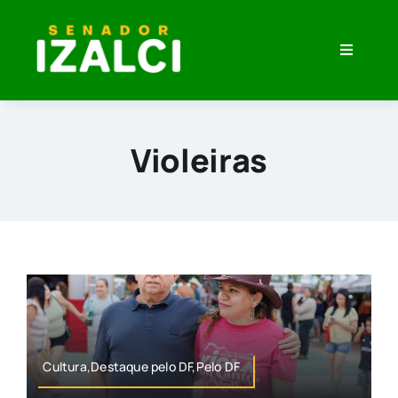
Skip
to
Toggle
content
Navigati
Home
Minha História
Violeiras
O que eu Penso
Veja Meu Trabalho
Imprensa
Cultura,Destaque pelo DF,Pelo DF