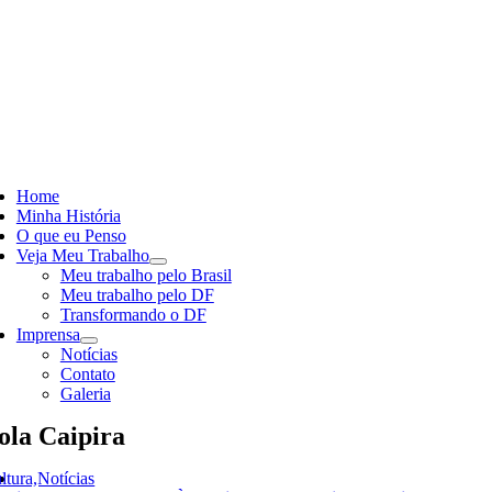
Skip
to
content
ggle
vigation
Home
Minha História
O que eu Penso
Veja Meu Trabalho
Meu trabalho pelo Brasil
Meu trabalho pelo DF
Transformando o DF
Imprensa
Notícias
Contato
Galeria
ola Caipira
ltura,Notícias