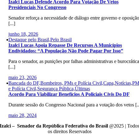
Izalci Lucas Defende Acordo Para Votação De Vetos
Presidenciais No Congresso
Senador reforça a necessidade de diálogo entre governo e oposiçã
[...]
junho 18, 2026
Destaque pelo Brasil,Pelo Brasil
Izalci Lucas Apoia Repasse De Recursos A Municípios
Endividados: “A População Não Pode Pagar Por Isso”
Para o senador, as punições por falhas administrativas e burocrátic
[...]
maio 23, 2026
Bancada do DF,Bombeiros, PMs e Polícia Civil,Capa,Notícias,PM
e Polícia Civil,Segurança Pública,Últimas
Acordo Para Viabilizar Benefícios A Policiais Civis Do DF
Durante sessão do Congresso Nacional para a votação dos vetos [..
maio 28, 2024
Izalci – Senador da República Federativa do Brasil
@2025 | Todo
os direitos Reservados