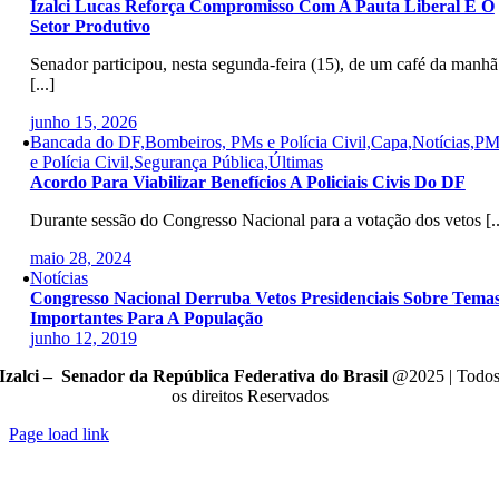
Izalci Lucas Reforça Compromisso Com A Pauta Liberal E O
Setor Produtivo
Senador participou, nesta segunda-feira (15), de um café da manhã
[...]
junho 15, 2026
Bancada do DF,Bombeiros, PMs e Polícia Civil,Capa,Notícias,PM
e Polícia Civil,Segurança Pública,Últimas
Acordo Para Viabilizar Benefícios A Policiais Civis Do DF
Durante sessão do Congresso Nacional para a votação dos vetos [..
maio 28, 2024
Notícias
Congresso Nacional Derruba Vetos Presidenciais Sobre Tema
Importantes Para A População
junho 12, 2019
Izalci – Senador da República Federativa do Brasil
@2025 | Todo
os direitos Reservados
Page load link
Go
to
Top