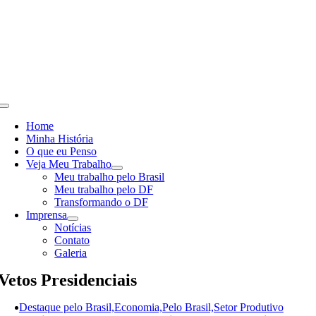
Skip
to
content
Toggle
Navigation
Home
Minha História
O que eu Penso
Veja Meu Trabalho
Meu trabalho pelo Brasil
Meu trabalho pelo DF
Transformando o DF
Imprensa
Notícias
Contato
Galeria
Vetos Presidenciais
Destaque pelo Brasil,Economia,Pelo Brasil,Setor Produtivo