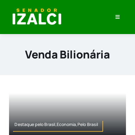
Skip
to
Toggle
content
Navigati
Home
Minha História
Venda Bilionária
O que eu Penso
Veja Meu Trabalho
Imprensa
Destaque pelo Brasil,Economia,Pelo Brasil