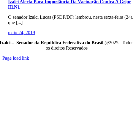
Izalci Alerta Para Importância Da Vacinação Contra A Gripe
H1N1
O senador Izalci Lucas (PSDF/DF) lembrou, nesta sexta-feira (24)
que [...]
maio 24, 2019
Izalci – Senador da República Federativa do Brasil
@2025 | Todo
os direitos Reservados
Page load link
Go
to
Top