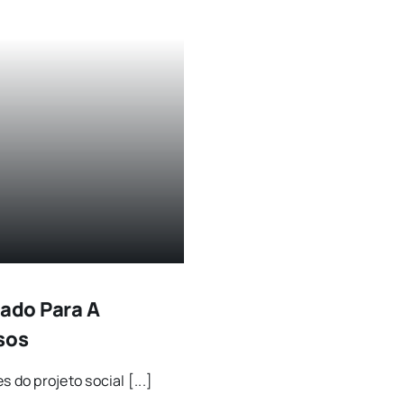
tado Para A
sos
o projeto social [...]