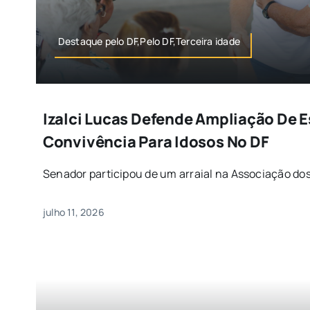
Destaque pelo DF,Pelo DF,Terceira idade
Izalci Lucas Defende Ampliação De 
Convivência Para Idosos No DF
Senador participou de um arraial na Associação dos 
julho 11, 2026