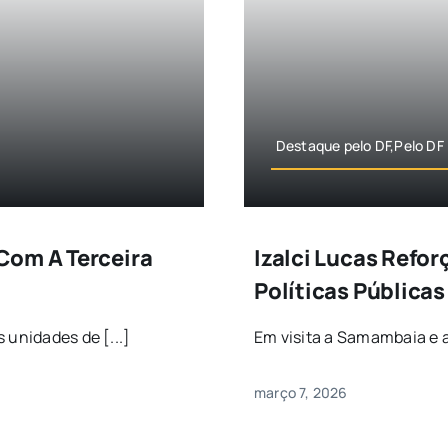
Destaque pelo DF,Pelo DF
Com A Terceira
Izalci Lucas Refo
Políticas Públicas
 unidades de [...]
Em visita a Samambaia e a
março 7, 2026