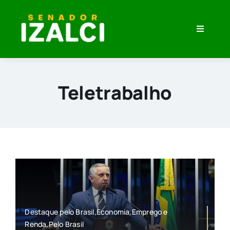
Skip
to
Toggle
content
Navigati
Home
Minha História
Teletrabalho
O que eu Penso
Veja Meu Trabalho
Imprensa
Destaque pelo Brasil,Economia,Emprego e
Renda,Pelo Brasil