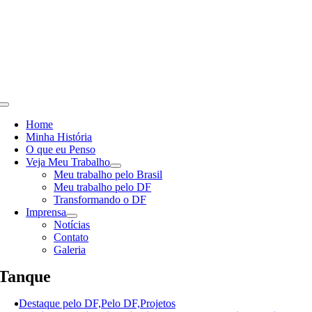
Skip
to
content
Toggle
Navigation
Home
Minha História
O que eu Penso
Veja Meu Trabalho
Meu trabalho pelo Brasil
Meu trabalho pelo DF
Transformando o DF
Imprensa
Notícias
Contato
Galeria
Tanque
Destaque pelo DF,Pelo DF,Projetos