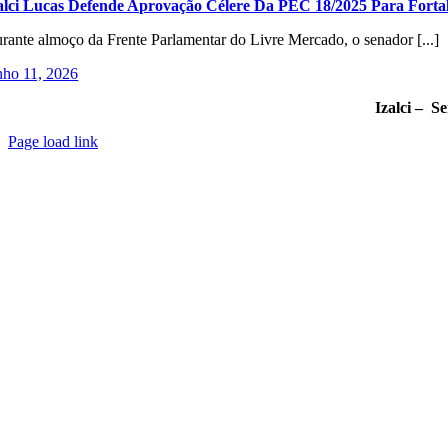
alci Lucas Defende Aprovação Célere Da PEC 18/2025 Para Fortal
rante almoço da Frente Parlamentar do Livre Mercado, o senador [...]
nho 11, 2026
Izalci – S
Page load link
Go
to
Top