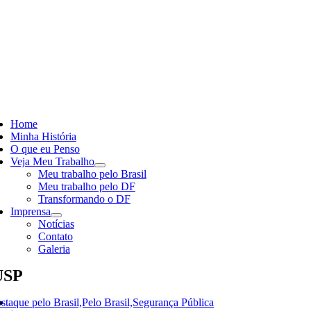
Skip
to
content
ggle
vigation
Home
Minha História
O que eu Penso
Veja Meu Trabalho
Meu trabalho pelo Brasil
Meu trabalho pelo DF
Transformando o DF
Imprensa
Notícias
Contato
Galeria
USP
staque pelo Brasil,Pelo Brasil,Segurança Pública