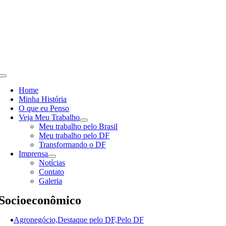
Skip
to
content
Toggle
Navigation
Home
Minha História
O que eu Penso
Veja Meu Trabalho
Meu trabalho pelo Brasil
Meu trabalho pelo DF
Transformando o DF
Imprensa
Notícias
Contato
Galeria
Socioeconômico
Agronegócio,Destaque pelo DF,Pelo DF