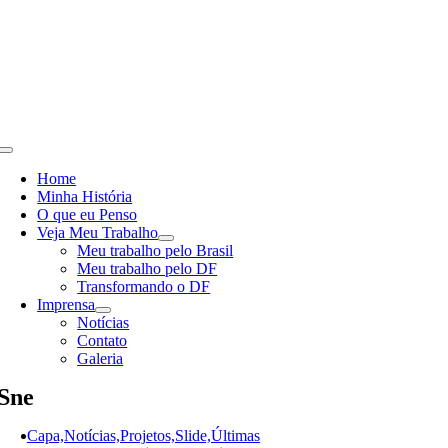
Skip
to
content
Toggle
Navigation
Home
Minha História
O que eu Penso
Veja Meu Trabalho
Meu trabalho pelo Brasil
Meu trabalho pelo DF
Transformando o DF
Imprensa
Notícias
Contato
Galeria
Sne
Capa,Notícias,Projetos,Slide,Últimas