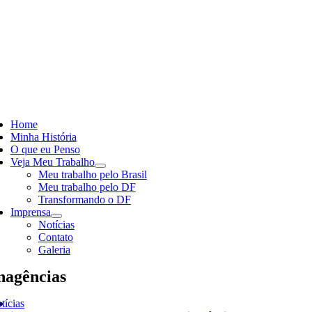
Skip
to
content
ggle
vigation
Home
Minha História
O que eu Penso
Veja Meu Trabalho
Meu trabalho pelo Brasil
Meu trabalho pelo DF
Transformando o DF
Imprensa
Notícias
Contato
Galeria
nagências
tícias