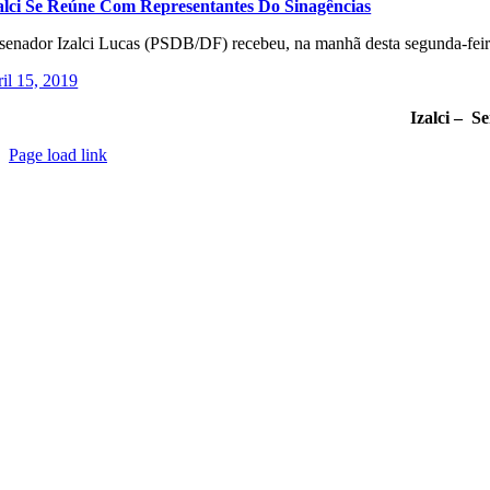
alci Se Reúne Com Representantes Do Sinagências
senador Izalci Lucas (PSDB/DF) recebeu, na manhã desta segunda-feira
ril 15, 2019
Izalci – S
Page load link
Go
to
Top