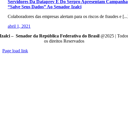
Servidores Da Dataprev E Do Serpro Apresentam Campanha
“Salve Seus Dados” Ao Senador Izalci
Colaboradores das empresas alertam para os riscos de fraudes e [...
abril 1, 2021
Izalci – Senador da República Federativa do Brasil
@2025 | Todo
os direitos Reservados
Page load link
Go
to
Top