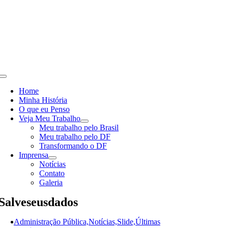
Skip
to
content
Toggle
Navigation
Home
Minha História
O que eu Penso
Veja Meu Trabalho
Meu trabalho pelo Brasil
Meu trabalho pelo DF
Transformando o DF
Imprensa
Notícias
Contato
Galeria
Salveseusdados
Administração Pública,Notícias,Slide,Últimas