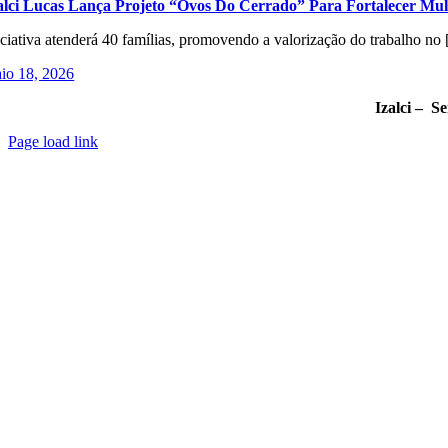
alci Lucas Lança Projeto “Ovos Do Cerrado” Para Fortalecer Mu
iciativa atenderá 40 famílias, promovendo a valorização do trabalho no [
io 18, 2026
Izalci – S
Page load link
Go
to
Top