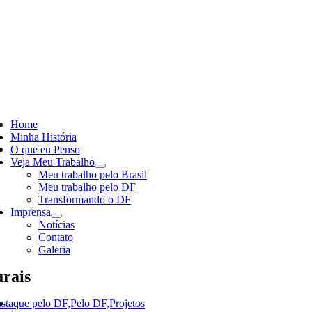
Skip
to
content
ggle
vigation
Home
Minha História
O que eu Penso
Veja Meu Trabalho
Meu trabalho pelo Brasil
Meu trabalho pelo DF
Transformando o DF
Imprensa
Notícias
Contato
Galeria
rais
staque pelo DF,Pelo DF,Projetos