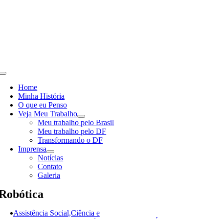
Skip
to
content
Toggle
Navigation
Home
Minha História
O que eu Penso
Veja Meu Trabalho
Meu trabalho pelo Brasil
Meu trabalho pelo DF
Transformando o DF
Imprensa
Notícias
Contato
Galeria
Robótica
Assistência Social,Ciência e