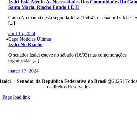
Izalci Está Atento Às Necessidades Das Comunidades Do Gam
Santa Maria, Riacho Fundo I E II
Gama Na manhã desta segunda-feira (15/04), o senador Izalci este
[...]
abril 15, 2024
Capa,Notícias,Últimas
Izalci No Riacho
O senador Izalci esteve no sábado (16/03) nas comemorações
organizadas [...]
março 17, 2024
Izalci – Senador da República Federativa do Brasil
@2025 | Todo
os direitos Reservados
Page load link
Go
to
Top