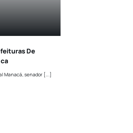
feituras De
ica
l Manacá, senador [...]