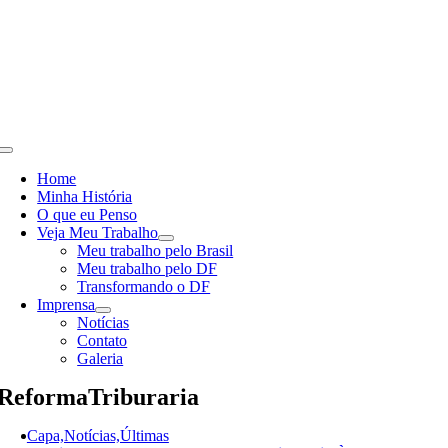
Skip
to
content
Toggle
Navigation
Home
Minha História
O que eu Penso
Veja Meu Trabalho
Meu trabalho pelo Brasil
Meu trabalho pelo DF
Transformando o DF
Imprensa
Notícias
Contato
Galeria
ReformaTriburaria
Capa,Notícias,Últimas