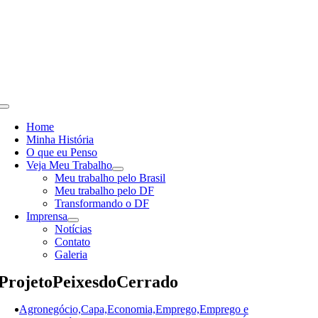
Skip
to
content
Toggle
Navigation
Home
Minha História
O que eu Penso
Veja Meu Trabalho
Meu trabalho pelo Brasil
Meu trabalho pelo DF
Transformando o DF
Imprensa
Notícias
Contato
Galeria
ProjetoPeixesdoCerrado
Agronegócio,Capa,Economia,Emprego,Emprego e