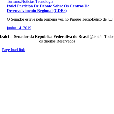
Turismo,Notícias,Tecnologia
Izalci Participa De Debate Sobre Os Centros De
Desenvolvimento Regional (CDRs)
O Senador esteve pela primeira vez no Parque Tecnológico de [...]
junho 14, 2019
Izalci – Senador da República Federativa do Brasil
@2025 | Todo
os direitos Reservados
Page load link
Go
to
Top