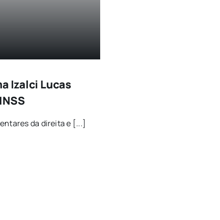
a Izalci Lucas
 INSS
tares da direita e [...]