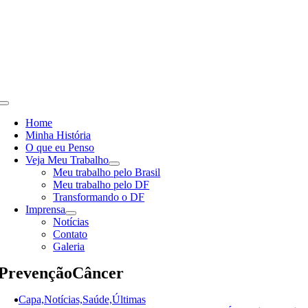
Skip
to
content
Toggle
Navigation
Home
Minha História
O que eu Penso
Veja Meu Trabalho
Meu trabalho pelo Brasil
Meu trabalho pelo DF
Transformando o DF
Imprensa
Notícias
Contato
Galeria
PrevençãoCâncer
Capa,Notícias,Saúde,Últimas