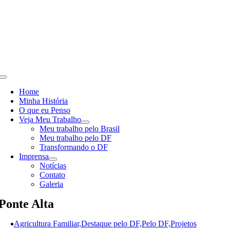
Skip
to
content
Toggle
Navigation
Home
Minha História
O que eu Penso
Veja Meu Trabalho
Meu trabalho pelo Brasil
Meu trabalho pelo DF
Transformando o DF
Imprensa
Notícias
Contato
Galeria
Ponte Alta
Agricultura Familiar,Destaque pelo DF,Pelo DF,Projetos