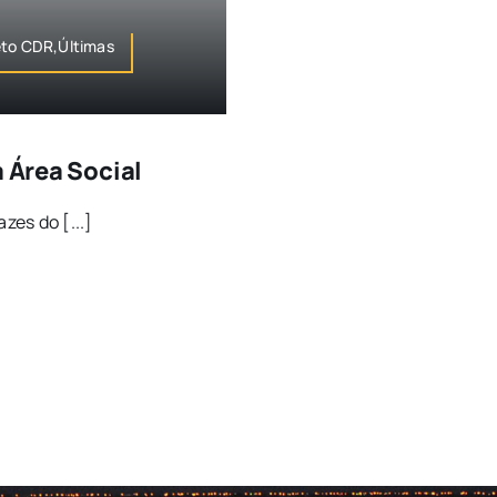
eto CDR,Últimas
a Área Social
zes do [...]