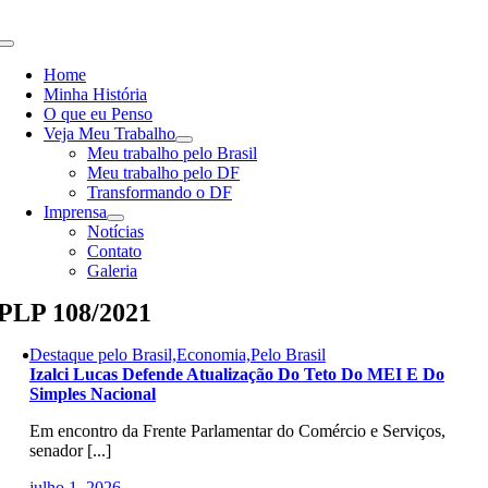
Skip
to
Toggle
content
Navigation
Home
Minha História
O que eu Penso
Veja Meu Trabalho
Meu trabalho pelo Brasil
Meu trabalho pelo DF
Transformando o DF
Imprensa
Notícias
Contato
Galeria
PLP 108/2021
Destaque pelo Brasil,Economia,Pelo Brasil
Izalci Lucas Defende Atualização Do Teto Do MEI E Do
Simples Nacional
Em encontro da Frente Parlamentar do Comércio e Serviços,
senador [...]
julho 1, 2026