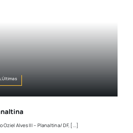
s,Últimas
analtina
ziel Alves III – Planaltina/ DF, [...]