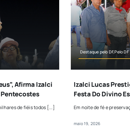
Destaque pelo DF,Pelo DF
s”, Afirma Izalci
Izalci Lucas Prest
 Pentecostes
Festa Do Divino Es
hares de fiéis todos [...]
Em noite de fé e preservaç
maio 19, 2026