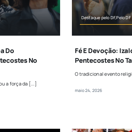
Destaque pelo DF,Pelo DF
pa Do
Fé E Devoção: Iza
tecostes No
Pentecostes No T
O tradicional evento religi
 a força da [...]
maio 24, 2026