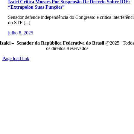
Izalci Critica Moraes Por Suspensão De Decreto Sobre IOF:
“Extrapolou Suas Funções”
Senador defende independência do Congresso e critica interferênci
do STF [...]
julho 8, 2025
Izalci – Senador da República Federativa do Brasil
@2025 | Todo
os direitos Reservados
Page load link
Go
to
Top