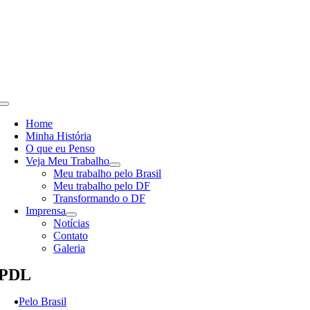
Skip
to
content
Toggle
Navigation
Home
Minha História
O que eu Penso
Veja Meu Trabalho
Meu trabalho pelo Brasil
Meu trabalho pelo DF
Transformando o DF
Imprensa
Notícias
Contato
Galeria
PDL
Pelo Brasil