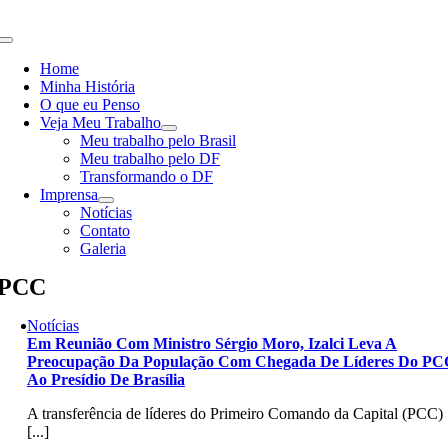
Skip
to
Toggle
content
Navigation
Home
Minha História
O que eu Penso
Veja Meu Trabalho
Meu trabalho pelo Brasil
Meu trabalho pelo DF
Transformando o DF
Imprensa
Notícias
Contato
Galeria
PCC
Notícias
Em Reunião Com Ministro Sérgio Moro, Izalci Leva A
Preocupação Da População Com Chegada De Líderes Do PC
Ao Presídio De Brasília
A transferência de líderes do Primeiro Comando da Capital (PCC)
[...]