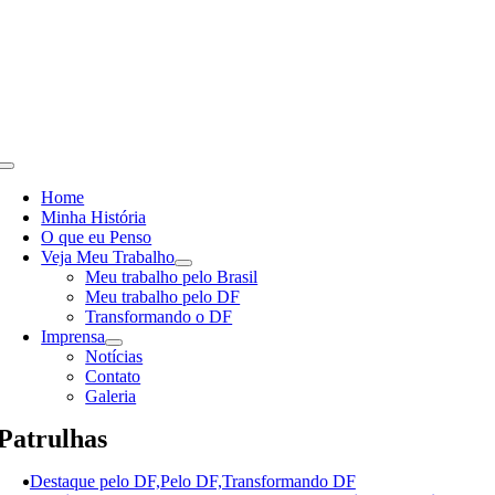
Skip
to
content
Toggle
Navigation
Home
Minha História
O que eu Penso
Veja Meu Trabalho
Meu trabalho pelo Brasil
Meu trabalho pelo DF
Transformando o DF
Imprensa
Notícias
Contato
Galeria
Patrulhas
Destaque pelo DF,Pelo DF,Transformando DF