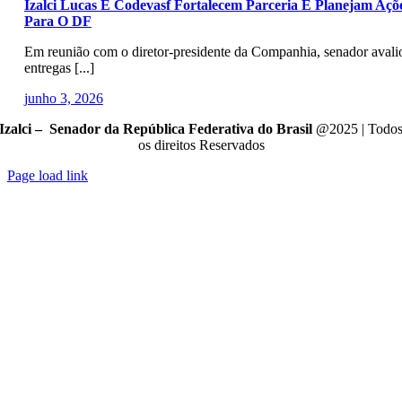
Izalci Lucas E Codevasf Fortalecem Parceria E Planejam Açõ
Para O DF
​Em reunião com o diretor-presidente da Companhia, senador avali
entregas [...]
junho 3, 2026
Izalci – Senador da República Federativa do Brasil
@2025 | Todo
os direitos Reservados
Page load link
Go
to
Top