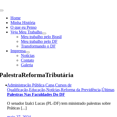
Skip
to
Toggle
content
Navigation
Home
Minha História
O que eu Penso
Veja Meu Trabalho
Meu trabalho pelo Brasil
Meu trabalho pelo DF
Transformando o DF
Imprensa
Notícias
Contato
Galeria
PalestraReformaTributária
Administração Pública,Capa,Cursos de
Qualificação,Educação,Notícias,Reforma da Previdência,Últimas
Palestras Nas Faculdades Do DF
O senador Izalci Lucas (PL-DF) tem ministrado palestras sobre
Práticas [...]
maio 27, 2024