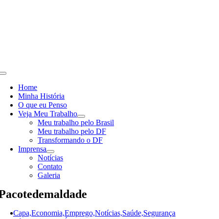
Skip
to
content
Toggle
Navigation
Home
Minha História
O que eu Penso
Veja Meu Trabalho
Meu trabalho pelo Brasil
Meu trabalho pelo DF
Transformando o DF
Imprensa
Notícias
Contato
Galeria
Pacotedemaldade
Capa,Economia,Emprego,Notícias,Saúde,Segurança