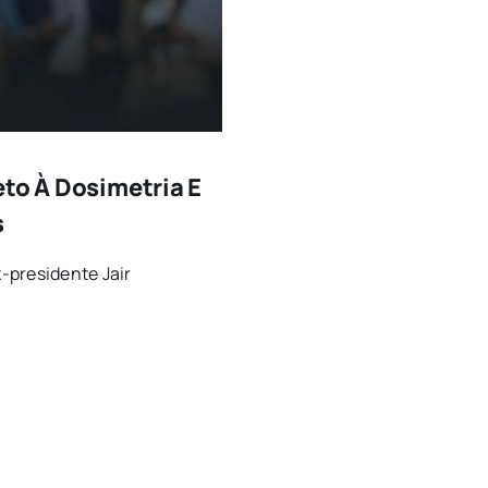
eto À Dosimetria E
s
-presidente Jair