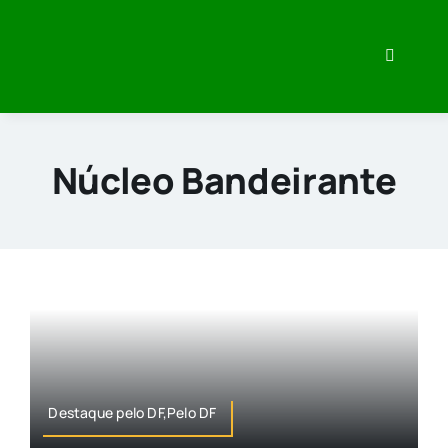
Skip
to
Toggle
content
Navigati
Home
Minha Hi
Núcleo Bandeirante
O que eu
Veja Meu
Imprensa
Destaque pelo DF,Pelo DF