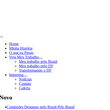
Skip
to
content
Toggle
Navigation
Home
Minha História
O que eu Penso
Veja Meu Trabalho
Meu trabalho pelo Brasil
Meu trabalho pelo DF
Transformando o DF
Imprensa
Notícias
Contato
Galeria
Novo
Comissões,Destaque pelo Brasil,Pelo Brasil