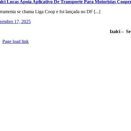
alci Lucas Apoia Aplicativo De Transporte Para Motoristas Coope
rramenta se chama Liga Coop e foi lançada no DF [...]
zembro 17, 2025
Izalci – S
Page load link
Go
to
Top