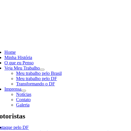
Skip
to
content
ggle
vigation
Home
Minha História
O que eu Penso
Veja Meu Trabalho
Meu trabalho pelo Brasil
Meu trabalho pelo DF
Transformando o DF
Imprensa
Notícias
Contato
Galeria
toristas
staque pelo DF