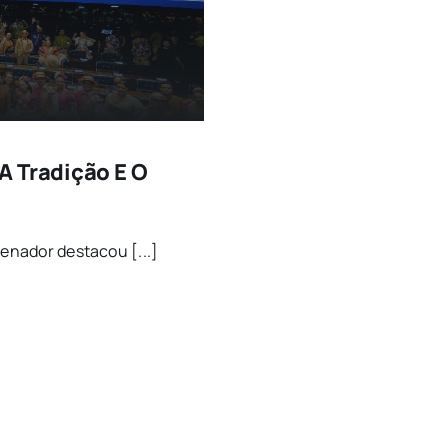
A Tradição E O
senador destacou [...]