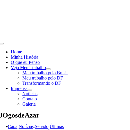
Skip
to
content
Toggle
Navigation
Home
Minha História
O que eu Penso
Veja Meu Trabalho
Meu trabalho pelo Brasil
Meu trabalho pelo DF
Transformando o DF
Imprensa
Notícias
Contato
Galeria
JOgosdeAzar
Capa,Notícias,Senado,Últimas