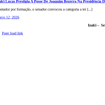
alci Lucas Prestigia A Posse De Joaquim Bezerra Na Presidência 
ntador por formação, o senador convocou a categoria a ter [...]
rço 12, 2026
Izalci – S
Page load link
Go
to
Top