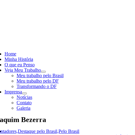
Skip
to
content
ggle
vigation
Home
Minha História
O que eu Penso
Veja Meu Trabalho
Meu trabalho pelo Brasil
Meu trabalho pelo DF
Transformando o DF
Imprensa
Notícias
Contato
Galeria
aquim Bezerra
ntadores,Destaque pelo Brasil,Pelo Brasil