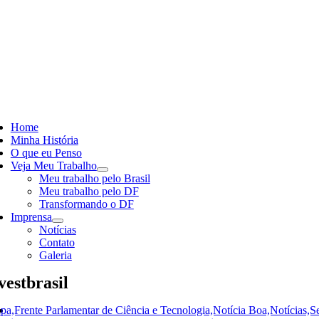
Skip
to
content
ggle
vigation
Home
Minha História
O que eu Penso
Veja Meu Trabalho
Meu trabalho pelo Brasil
Meu trabalho pelo DF
Transformando o DF
Imprensa
Notícias
Contato
Galeria
vestbrasil
pa,Frente Parlamentar de Ciência e Tecnologia,Notícia Boa,Notícias,