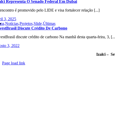
alci Representa O Senado Federal Em Dubai
encontro é promovido pelo LIDE e visa fortalecer relação [...]
ril 3, 2025
pa,Notícias,Projetos,Slide,Últimas
vestBrasil Discute Crédito De Carbono
vestBrasil discute crédito de carbono Na manhã desta quarta-feira, 3, [..
osto 3, 2022
Izalci – S
Page load link
Go
to
Top