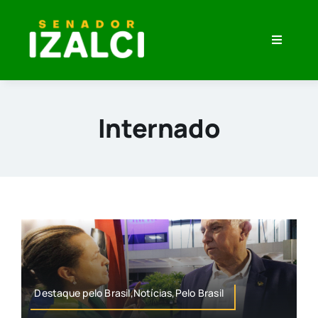
Skip
to
Toggle
content
Navigati
Home
Minha História
Internado
O que eu Penso
Veja Meu Trabalho
Imprensa
Destaque pelo Brasil,Notícias,Pelo Brasil