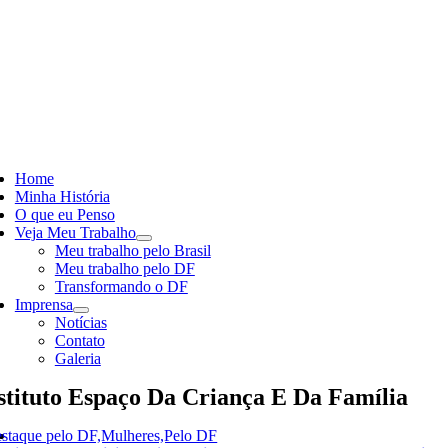
Skip
to
content
ggle
vigation
Home
Minha História
O que eu Penso
Veja Meu Trabalho
Meu trabalho pelo Brasil
Meu trabalho pelo DF
Transformando o DF
Imprensa
Notícias
Contato
Galeria
stituto Espaço Da Criança E Da Família
staque pelo DF,Mulheres,Pelo DF