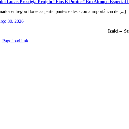
alci Lucas Prestigia Projeto “Fios E Pontos” Em Almoço Especia
nador entregou flores as participantes e destacou a importância de [...]
rço 30, 2026
Izalci – S
Page load link
Go
to
Top