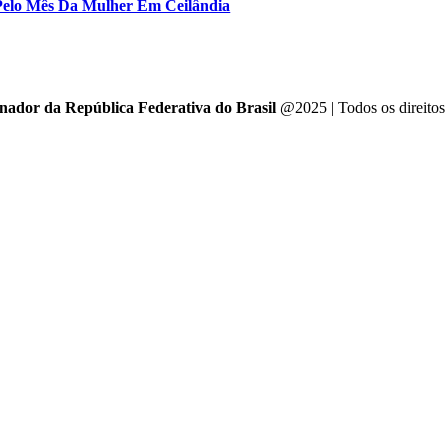
l Pelo Mês Da Mulher Em Ceilândia
enador da República Federativa do Brasil
@2025 | Todos os direitos