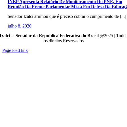
INEP Apresenta Relatório De Monitoramento Do PNE, Em
Reunião Da Frente Parlamentar Mista Em Defesa Da Educaç
Senador Izalci afirmou que é preciso cobrar o cumprimento de [...]
julho 8, 2020
Izalci – Senador da República Federativa do Brasil
@2025 | Todo
os direitos Reservados
Page load link
Go
to
Top