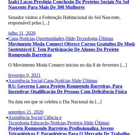
Izalci Lucas Prestigia Conclusão De Projetos Sociais No Sol
Nascente Para Mais De 300 Mulheres
Senador visitou a Federação Habitacional do Sol Nascente,
responsável pelas [...]
julho 11, 2026
Capa,Notícias,Oportunidades,Slide,Tecnologia,Últimas
Movimento Moda Connect Oferece Cursos Gratuitos De Mod
Sustentável E Tem Participação De Alunos Do Projeto
Rompendo Barreiras
O Movimento Moda Connect iniciou no dia 8 de fevereiro [...]
fevereiro 9, 2021
Assistência Social,Capa,Notícias,Slide,Últimas
RS: Governo Lança Projeto Rompendo Barreiras, Para
Incentivar Qualificação De Pessoas Com Deficiência Física
Na data em que se celebra o Dia Nacional da [...]
setembro 21, 2020
Assistência Social,Ciência e
Tecnologia,Educação,Notícias,Projetos,Slide,Últimas
Projeto Rompendo Barreiras Profissionaliza Jovens
Tetraplégicos E Paraplégicos Para O Mercado De Trabalho