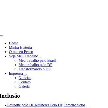
Skip
to
content
Toggle
Navigation
Home
Minha História
O que eu Penso
Veja Meu Trabalho
Meu trabalho pelo Brasil
Meu trabalho pelo DF
Transformando o DF
Imprensa
Notícias
Contato
Galeria
Inclusão
Destaque pelo DF,Mulheres,Pelo DF,Terceiro Setor