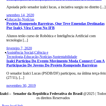
Apoiada pelo senador izalci lucas, a inciativa surgiu no distrito [...]
setembro 14, 2020
Educação,Notícias
Projeto Rompendo Barreiras, Que Teve Emendas Destinadas
Por Izalci, Vira Curso No IFB
Alunos terão curso de Robótica e Inteligência Artificial com
tecnologia [...]
fevereiro 7, 2020
Assistência Social,Ciência e
Tecnologia,Educação,Notícias,Sustentabilidade
Izalci Participa Do Evento Movimento Moda Connect Com A
Participação De Jovens Do Projeto Rompendo Barreiras
O senador Izalci Lucas (PSDB/DF) participou, na útilma terça-feir
(27/11), [...]
novembro 30, 2019
Izalci – Senador da República Federativa do Brasil
@2025 | Todo
os direitos Reservados
Page load link