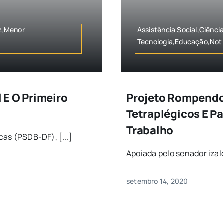
z,Menor
Assistência Social,Ciência
Tecnologia,Educação,Notí
 E O Primeiro
Projeto Rompendo 
Tetraplégicos E P
Trabalho
cas (PSDB-DF), [...]
Apoiada pelo senador izalci
setembro 14, 2020