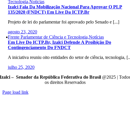
Tecnologia,Notícias
Izalci Fala Da Mobilização Nacional Para Aprovar O PLP
135/2020 (FNDCT) Em Live Da ICTP.br
Projeto de lei do parlamentar foi aprovado pelo Senado e [...]
agosto 23, 2020
Frente Parlamentar de Ciência e Tecnologia,Notícias
Em Live Do ICTP.br, Izalci Defende A Proibição Do
Contingenciamento Do FNDCT
A iniciativa reuniu oito entidades do setor de ciência, tecnologia, [..
julho 25, 2020
Izalci – Senador da República Federativa do Brasil
@2025 | Todo
os direitos Reservados
Page load link
Go
to
Top