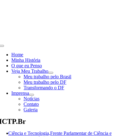
Skip
to
content
Toggle
Navigation
Home
Minha História
O que eu Penso
Veja Meu Trabalho
Meu trabalho pelo Brasil
Meu trabalho pelo DF
Transformando o DF
Imprensa
Notícias
Contato
Galeria
ICTP.br
Ciência e Tecnologia,Frente Parlamentar de Ciência e