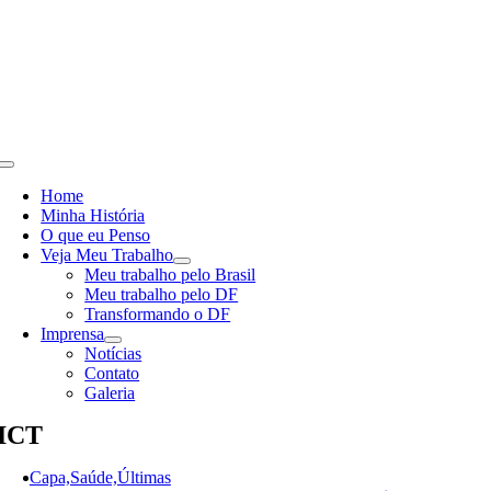
Skip
to
content
Toggle
Navigation
Home
Minha História
O que eu Penso
Veja Meu Trabalho
Meu trabalho pelo Brasil
Meu trabalho pelo DF
Transformando o DF
Imprensa
Notícias
Contato
Galeria
ICT
Capa,Saúde,Últimas